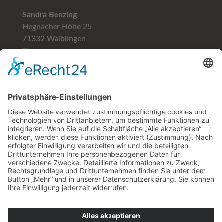
Sandra Benzing
Hegnacher Höhe 25
71332 Waiblingen
Germany
Telefon (+49)
07151-59781
Mobil (+49) 0171-5706129
email: blumenhofbenzing@gmail.com
Hilfe & Rechtliches
FAQ
Versand
Widerruf
Impressum
Datenschutzhinweise