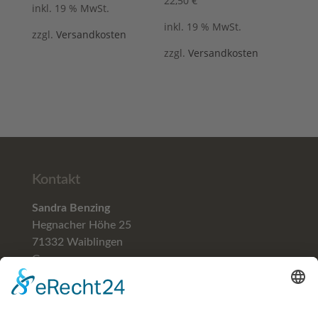
22,50
€
inkl. 19 % MwSt.
inkl. 19 % MwSt.
zzgl.
Versandkosten
zzgl.
Versandkosten
Kontakt
Sandra Benzing
Hegnacher Höhe 25
71332 Waiblingen
Germany
Telefon (+49)
07151-59781
Mobil (+49) 0171-5706129