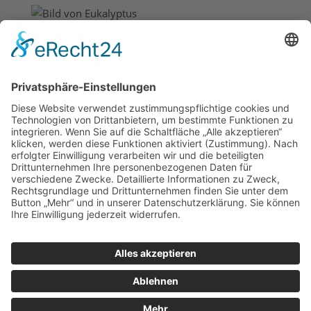
Eukalyptus
7,50
€
inkl. 7 % MwSt.
zzgl.
Versandkosten
Veilchen Druck
5,50
€
inkl. 19 % MwSt.
zzgl.
Versandkosten
0