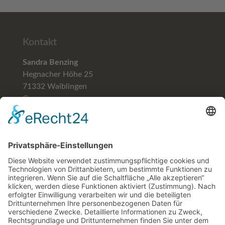
Kontakt
Sandra Benzing
Hegnacher Höhe 25
71332 Waiblingen
Germany
Telefon (+49)
07151-59781
Mobil (+49) 0171-5706129
email: blumenhofbenzing@gmail.com
Hilfe & Rechtliches
FAQ
Versand