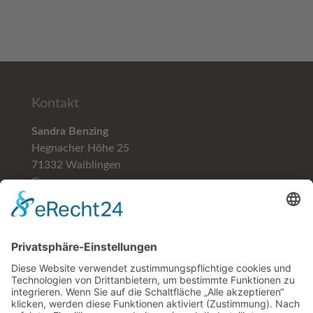
Kontakt
Sandra Benzing
Hegnacher Höhe 25
71332 Waiblingen
Germany
Telefon (+49)
07151-59781
Mobil (+49) 0171-5706129
email: blumenhofbenzing@gmail.com
Hilfe & Rechtliches