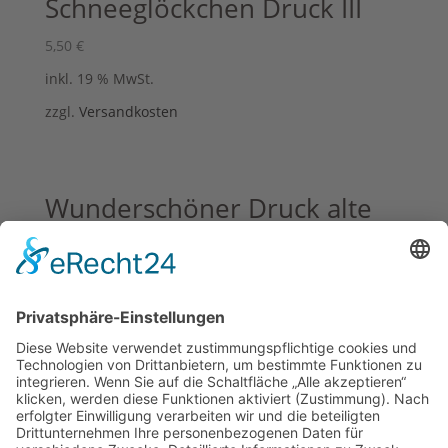
Schneeglöckchen Druck III
5,50
€
inkl. 19 % MwSt.
zzgl.
Versandkosten
Wunderschöner Druck alte
Posamente “Tafel 7”
15,00
€
inkl. 19 % MwSt.
zzgl.
Versandkosten