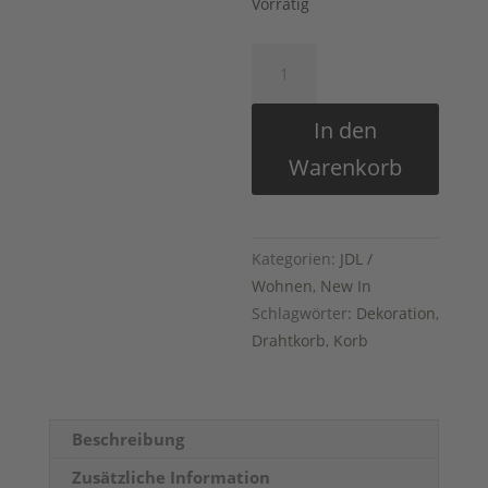
Vorrätig
Drahtkorb
/
Papierkorb
In den
aus
Warenkorb
Draht
II
JDL
Menge
Kategorien:
JDL /
Wohnen
,
New In
Schlagwörter:
Dekoration
,
Drahtkorb
,
Korb
Beschreibung
Zusätzliche Information