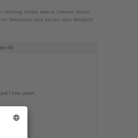
n:
Frühling
,
Herbst
,
New In
,
Sommer
,
Winter
rter:
Dekoration
,
Glas
,
Kerzen
,
Vase
,
Windlicht
en (0)
 und 11cm unten.