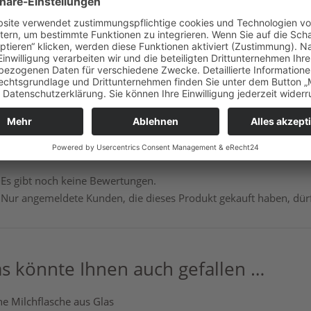
Gewicht
0,450 kg
Größe
9 × 8 cm
Bewertungen
Es gibt noch keine Bewertungen.
Nur angemeldete Kunden, die dieses Produkt gekauft haben, dü
s könnte Ihnen auch gefallen …
ne Milchflasche aus Glas