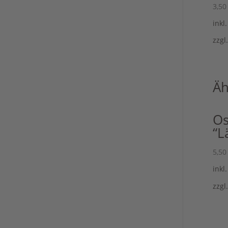
3,5
inkl
zzgl
Äh
Os
“L
5,5
inkl
zzgl