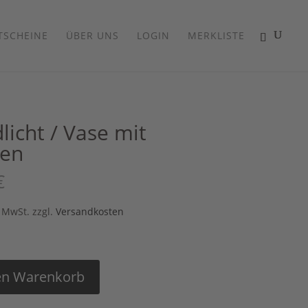
TSCHEINE
ÜBER UNS
LOGIN
MERKLISTE
licht / Vase mit
ten
€
% MwSt.
zzgl.
Versandkosten
en Warenkorb