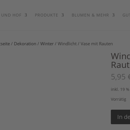
 UND HOF
PRODUKTE
BLUMEN & MEHR
GU
tseite
/
Dekoration
/
Winter
/ Windlicht / Vase mit Rauten
Wind
Rau
5,95
inkl. 19 
Vorrätig
Windlicht
In d
/
Vase