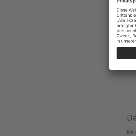
Da
Klei