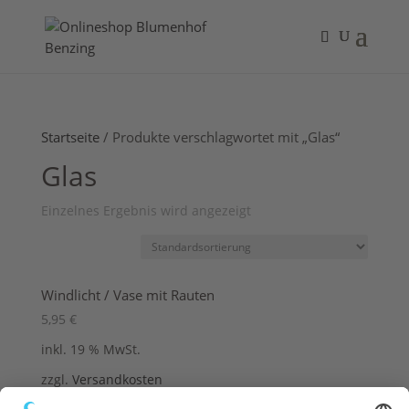
Startseite
/ Produkte verschlagwortet mit „Glas“
Glas
Einzelnes Ergebnis wird angezeigt
Windlicht / Vase mit Rauten
5,95
€
inkl. 19 % MwSt.
zzgl.
Versandkosten