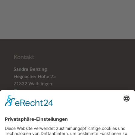
Kontakt
Sandra Benzing
Hegnacher Höhe 25
71332 Waiblingen
Germany
Telefon (+49)
07151-59781
Mobil (+49) 0171-5706129
email: blumenhofbenzing@gmail.com