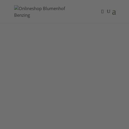
Jeanne d’Arc
Living /
Weihnachten