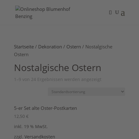
Startseite
/
Dekoration
/
Ostern
/ Nostalgische
Ostern
Nostalgische Ostern
1–9 von 24 Ergebnissen werden angezeigt
5-er Set alte Oster-Postkarten
12,50
€
inkl. 19 % MwSt.
zzgl.
Versandkosten