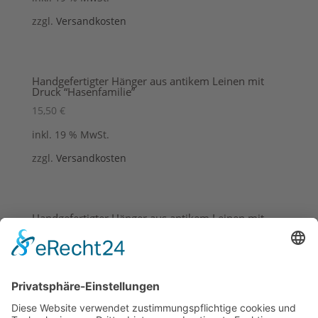
zzgl.
Versandkosten
Handgefertigter Hänger aus antikem Leinen mit
Druck “Hasenfamilie”
15,50
€
inkl. 19 % MwSt.
zzgl.
Versandkosten
Handgefertigter Hänger aus antikem Leinen mit
Druck “Sitzender Hase”
12,50
€
inkl. 19 % MwSt.
zzgl.
Versandkosten