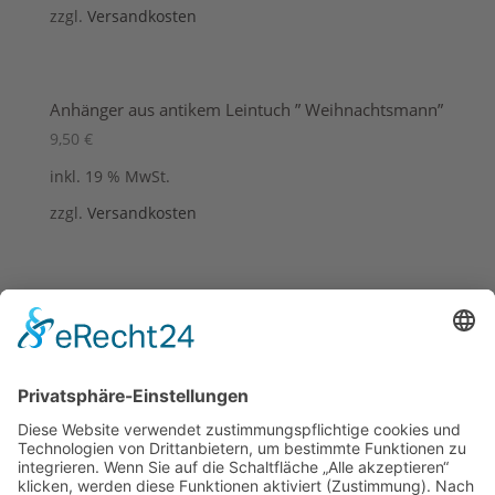
zzgl.
Versandkosten
Anhänger aus antikem Leintuch ” Weihnachtsmann”
9,50
€
inkl. 19 % MwSt.
zzgl.
Versandkosten
Anhänger aus antikem Leintuch “Maria mit
Jesuskind”
9,50
€
inkl. 19 % MwSt.
zzgl.
Versandkosten