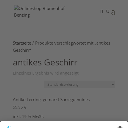
Startseite
/ Produkte verschlagwortet mit „antikes
Geschirr“
antikes Geschirr
Einzelnes Ergebnis wird angezeigt
Antike Terrine, gemarkt Sarreguemines
59,95
€
inkl. 19 % MwSt.
zzgl.
Versandkosten