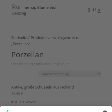
Startseite
/ Produkte verschlagwortet mit
„Porzellan“
Porzellan
Einzelnes Ergebnis wird angezeigt
Antike, große Schüsseln aus Holland
39,95
€
inkl. 7 % MwSt.
zzgl.
Versandkosten