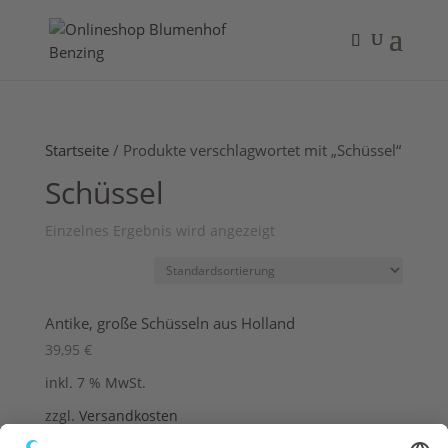
Startseite
/ Produkte verschlagwortet mit „Schüssel“
Schüssel
Einzelnes Ergebnis wird angezeigt
Antike, große Schüsseln aus Holland
39,95
€
inkl. 7 % MwSt.
zzgl.
Versandkosten