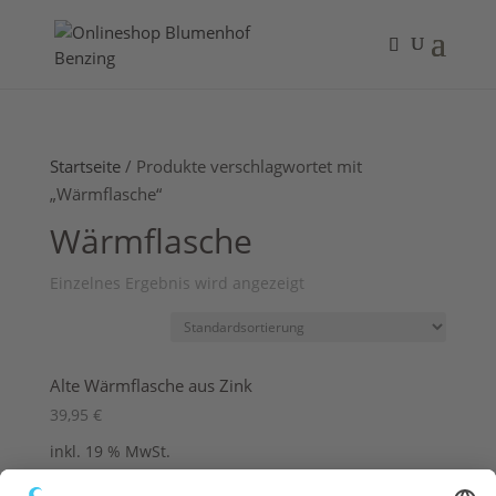
Startseite
/ Produkte verschlagwortet mit
„Wärmflasche“
Wärmflasche
Einzelnes Ergebnis wird angezeigt
Alte Wärmflasche aus Zink
39,95
€
inkl. 19 % MwSt.
zzgl.
Versandkosten