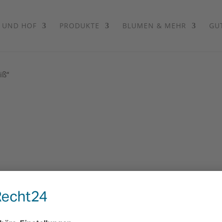
 UND HOF
PRODUKTE
BLUMEN & MEHR
GU
iß“