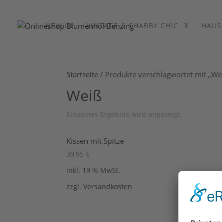
NEW IN
VINTAGE & SHABBY CHIC
HAUS
Startseite
/ Produkte verschlagwortet mit „We
Weiß
Einzelnes Ergebnis wird angezeigt
Kissen mit Spitze
39,95
€
inkl. 19 % MwSt.
zzgl.
Versandkosten