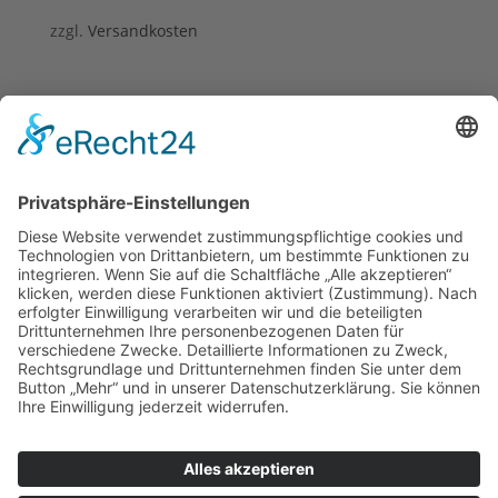
zzgl.
Versandkosten
Kleine Milchflasche aus Glas
3,50
€
inkl. 19 % MwSt.
zzgl.
Versandkosten
Schneeglöckchen Druck
6,50
€
inkl. 19 % MwSt.
zzgl.
Versandkosten