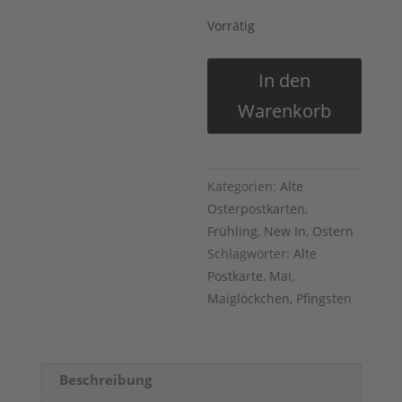
Vorrätig
Alte
In den
Postkarte
Warenkorb
"Fröhliche
Pfingsten"
Menge
Kategorien:
Alte
Osterpostkarten
,
Frühling
,
New In
,
Ostern
Schlagwörter:
Alte
Postkarte
,
Mai
,
Maiglöckchen
,
Pfingsten
Beschreibung