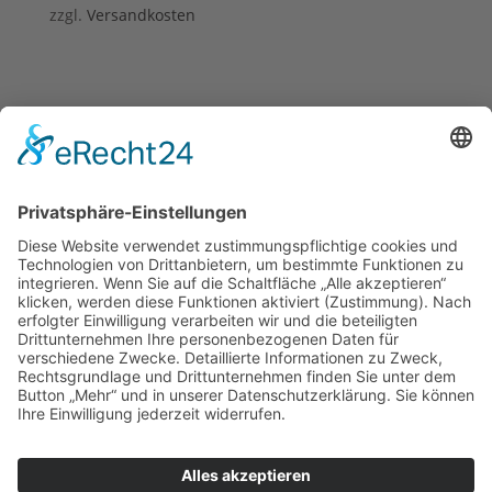
zzgl.
Versandkosten
Gutschein 100 Euro
100,00
€
inkl. 7 % MwSt.
zzgl.
Versandkosten
JDL Magazin Ausgabe Nr. 4-
2020
9,95
€
inkl. 7 % MwSt.
zzgl.
Versandkosten