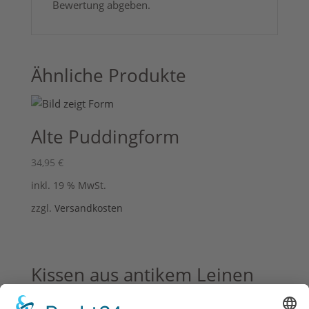
Bewertung abgeben.
Ähnliche Produkte
Alte Puddingform
34,95
€
inkl. 19 % MwSt.
zzgl.
Versandkosten
Kissen aus antikem Leinen
mit Hunde Druck @Claudia