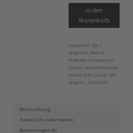
JDL
In den
Magazin
Warenkorb
Ausgabe
Nr.
8-
2021
Kategorien:
JDL /
Menge
Magazine
,
New In
,
Produkte
Schlagwörter:
Herbst
,
Herbstdekoration
,
Jeanne d'Arc Living / JDL
,
Magazin
,
Zeitschrift
Beschreibung
Zusätzliche Information
Bewertungen (0)