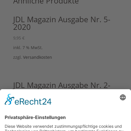
Ähnliche Produkte
JDL Magazin Ausgabe Nr. 5-
2020
9,95
€
inkl. 7 % MwSt.
zzgl.
Versandkosten
JDL Magazin Ausgabe Nr. 2-
2022
10,99
€
inkl. 7 % MwSt.
zzgl.
Versandkosten