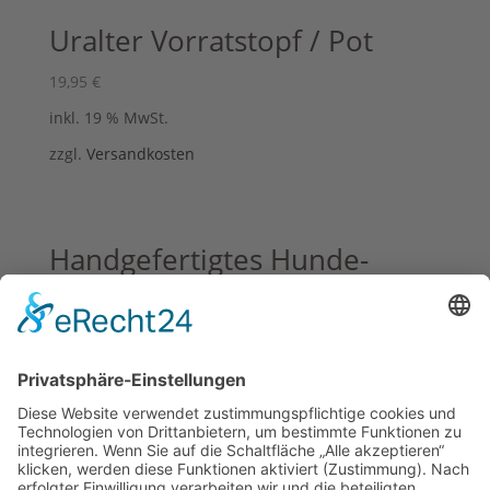
Uralter Vorratstopf / Pot
19,95
€
inkl. 19 % MwSt.
zzgl.
Versandkosten
Handgefertigtes Hunde-
Spielzeug Knochen aus Jeans
12,95
€
inkl. MwSt.
zzgl.
Versandkosten