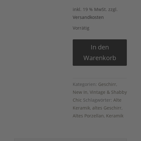
inkl. 19 % MwSt.
zzgl.
Versandkosten
Vorrätig
Uralte
In den
Suppenteller
Warenkorb
aus
Frankreich
mit
blauem
Kategorien:
Geschirr
,
Dekor
New In
,
Vintage & Shabby
Menge
Chic
Schlagwörter:
Alte
Keramik
,
altes Geschirr
,
Altes Porzellan
,
Keramik