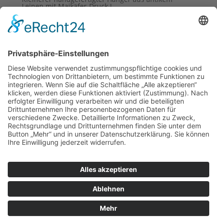
Leinen mit Maikäfer-Druck I
11,95
€
inkl. 19 % MwSt.
zzgl.
Versandkosten
© Blumenhof Benzing, 2018
0
0
Your Cart
Your cart is empty
Return to Shop
To find out your shipping cost , Please
proceed to checkout.
Continue Shopping