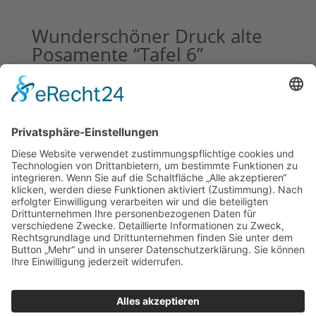
Wunderschöner Druck alte
Posamente “Tafel 6”
15,00
€
inkl. 19 % MwSt.
zzgl.
Versandkosten
Handgefertigter Hänger aus
antikem Leinen mit altem
Osterkarten-Druck
17,95
€
inkl. 19 % MwSt.
zzgl.
Versandkosten