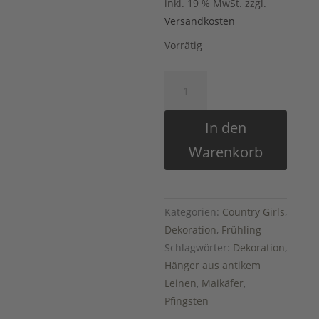
inkl. 19 % MwSt.
zzgl.
Versandkosten
Vorrätig
Handgefertigter
Hänger
aus
In den
antikem
Warenkorb
Leinen
mit
Maikäfer-
Druck
Kategorien:
Country Girls
,
I
Dekoration
,
Frühling
Menge
Schlagwörter:
Dekoration
,
Hänger aus antikem
Leinen
,
Maikäfer
,
Pfingsten