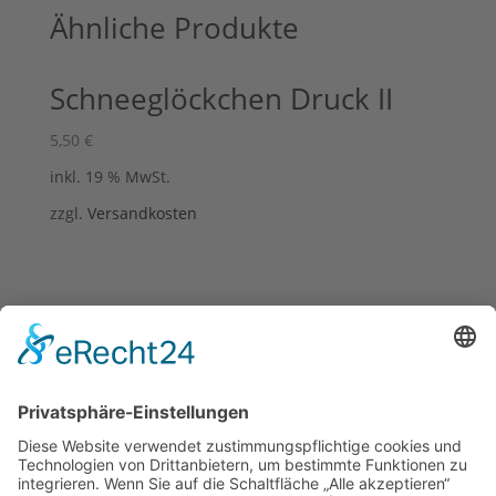
Ähnliche Produkte
Schneeglöckchen Druck II
5,50
€
inkl. 19 % MwSt.
zzgl.
Versandkosten
Schneeglöckchen Druck III
5,50
€
inkl. 19 % MwSt.
zzgl.
Versandkosten