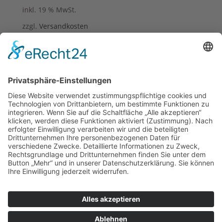
inkl. 19 % MwSt.
zzgl.
Versandkosten
Leinwandbild “Kaninchen” 30 x 20 cm
22,95
€
inkl. 19 % MwSt.
zzgl.
Versandkosten
Wandkarte / Wandtafel “Rehfamilie” 60 x 40 cm
68,00
€
inkl. 19 % MwSt.
zzgl.
Versandkosten