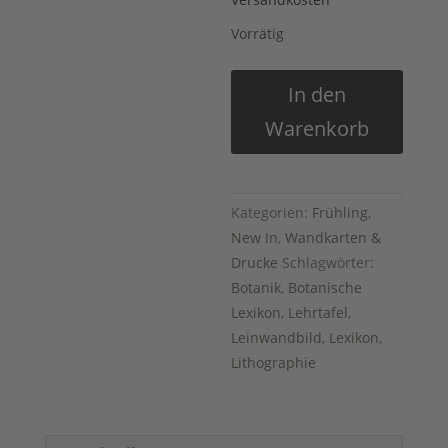
Versandkosten
Vorrätig
Leinwandbild
In den
"Gefleckter
Warenkorb
Schierling"
30
x
20
Kategorien:
Frühling
,
cm
New In
,
Wandkarten &
Menge
Drucke
Schlagwörter:
Botanik
,
Botanische
Lexikon
,
Lehrtafel
,
Leinwandbild
,
Lexikon
,
Lithographie