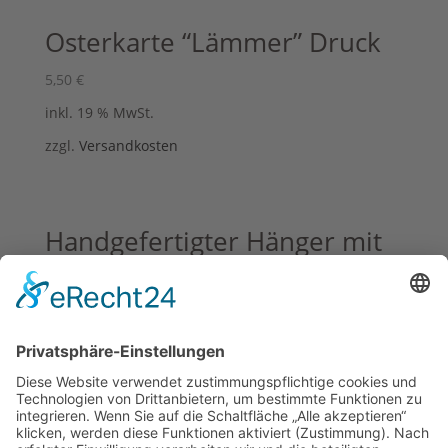
Osterkarte “Lämmer” Druck
5,50
€
inkl. 19 % MwSt.
zzgl.
Versandkosten
Handgefertigter Hänger mit
Hasen – Druck aus antikem
Leinen
17,95
€
inkl. 19 % MwSt.
zzgl.
Versandkosten